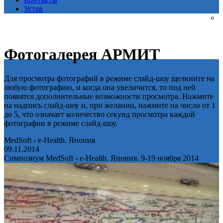
Устав
Фотогалерея АРМИТ
Для просмотра фотографий в режиме слайд-шоу щелкните на
любую фотографию, и когда она увеличится, то под ней
появятся дополнительные возможности просмотра. Нажмите
на надпись слайд-шоу и, при желании, нажмите на число от 1
до 5, что означает количество секунд просмотра каждой
фотографии в режиме слайд-шоу.
MedSoft - e-Health. Япония
09.11.2014
Симпозиум MedSoft - e-Health. Япония. 9-19 ноября 2014