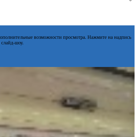
 дополнительные возможности просмотра. Нажмите на надпись
 слайд-шоу.