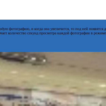
бую фотографию, и когда она увеличится, то под ней появятся
начает количество секунд просмотра каждой фотографии в режиме