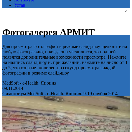
Устав
Фотогалерея АРМИТ
Для просмотра фотографий в режиме слайд-шоу щелкните на
любую фотографию, и когда она увеличится, то под ней
появятся дополнительные возможности просмотра. Нажмите
на надпись слайд-шоу и, при желании, нажмите на число от 1
до 5, что означает количество секунд просмотра каждой
фотографии в режиме слайд-шоу.
MedSoft - e-Health. Япония
09.11.2014
Симпозиум MedSoft - e-Health. Япония. 9-19 ноября 2014