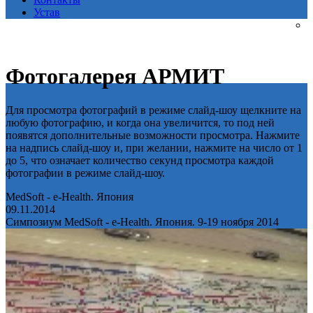
Устав
Фотогалерея АРМИТ
Для просмотра фотографий в режиме слайд-шоу щелкните на
любую фотографию, и когда она увеличится, то под ней
появятся дополнительные возможности просмотра. Нажмите
на надпись слайд-шоу и, при желании, нажмите на число от 1
до 5, что означает количество секунд просмотра каждой
фотографии в режиме слайд-шоу.
MedSoft - e-Health. Япония
09.11.2014
Симпозиум MedSoft - e-Health. Япония. 9-19 ноября 2014