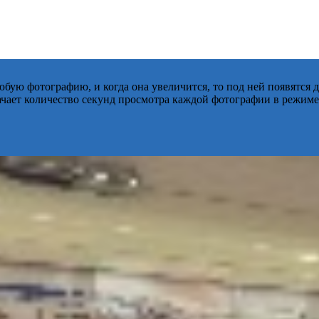
бую фотографию, и когда она увеличится, то под ней появятся
начает количество секунд просмотра каждой фотографии в режиме