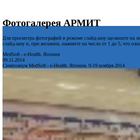
Фотогалерея АРМИТ
Для просмотра фотографий в режиме слайд-шоу щелкните на лю
слайд-шоу и, при желании, нажмите на число от 1 до 5, что оз
MedSoft - e-Health. Япония
09.11.2014
Симпозиум MedSoft - e-Health. Япония. 9-19 ноября 2014