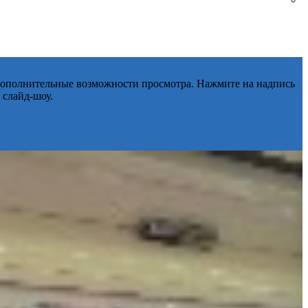
 дополнительные возможности просмотра. Нажмите на надпись
 слайд-шоу.