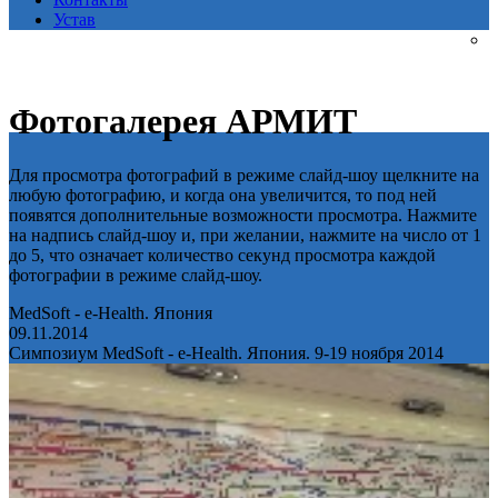
Устав
Фотогалерея АРМИТ
Для просмотра фотографий в режиме слайд-шоу щелкните на
любую фотографию, и когда она увеличится, то под ней
появятся дополнительные возможности просмотра. Нажмите
на надпись слайд-шоу и, при желании, нажмите на число от 1
до 5, что означает количество секунд просмотра каждой
фотографии в режиме слайд-шоу.
MedSoft - e-Health. Япония
09.11.2014
Симпозиум MedSoft - e-Health. Япония. 9-19 ноября 2014