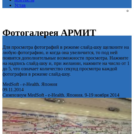
Устав
Фотогалерея АРМИТ
Для просмотра фотографий в режиме слайд-шоу щелкните на
любую фотографию, и когда она увеличится, то под ней
появятся дополнительные возможности просмотра. Нажмите
на надпись слайд-шоу и, при желании, нажмите на число от 1
до 5, что означает количество секунд просмотра каждой
фотографии в режиме слайд-шоу.
MedSoft - e-Health. Япония
09.11.2014
Симпозиум MedSoft - e-Health. Япония. 9-19 ноября 2014