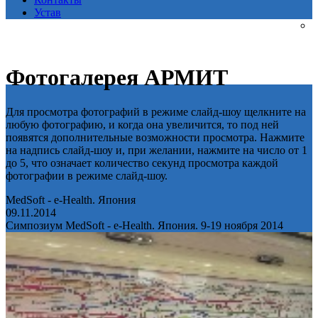
Устав
Фотогалерея АРМИТ
Для просмотра фотографий в режиме слайд-шоу щелкните на
любую фотографию, и когда она увеличится, то под ней
появятся дополнительные возможности просмотра. Нажмите
на надпись слайд-шоу и, при желании, нажмите на число от 1
до 5, что означает количество секунд просмотра каждой
фотографии в режиме слайд-шоу.
MedSoft - e-Health. Япония
09.11.2014
Симпозиум MedSoft - e-Health. Япония. 9-19 ноября 2014