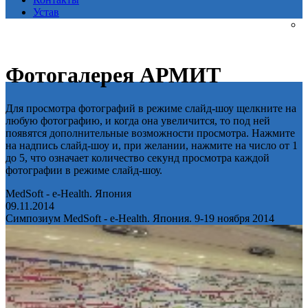
Устав
Фотогалерея АРМИТ
Для просмотра фотографий в режиме слайд-шоу щелкните на
любую фотографию, и когда она увеличится, то под ней
появятся дополнительные возможности просмотра. Нажмите
на надпись слайд-шоу и, при желании, нажмите на число от 1
до 5, что означает количество секунд просмотра каждой
фотографии в режиме слайд-шоу.
MedSoft - e-Health. Япония
09.11.2014
Симпозиум MedSoft - e-Health. Япония. 9-19 ноября 2014