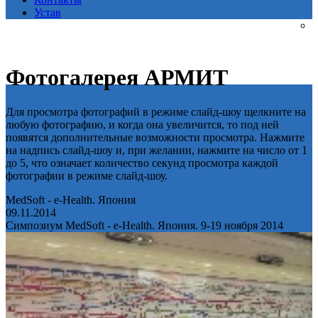
Устав
Фотогалерея АРМИТ
Для просмотра фотографий в режиме слайд-шоу щелкните на
любую фотографию, и когда она увеличится, то под ней
появятся дополнительные возможности просмотра. Нажмите
на надпись слайд-шоу и, при желании, нажмите на число от 1
до 5, что означает количество секунд просмотра каждой
фотографии в режиме слайд-шоу.
MedSoft - e-Health. Япония
09.11.2014
Симпозиум MedSoft - e-Health. Япония. 9-19 ноября 2014