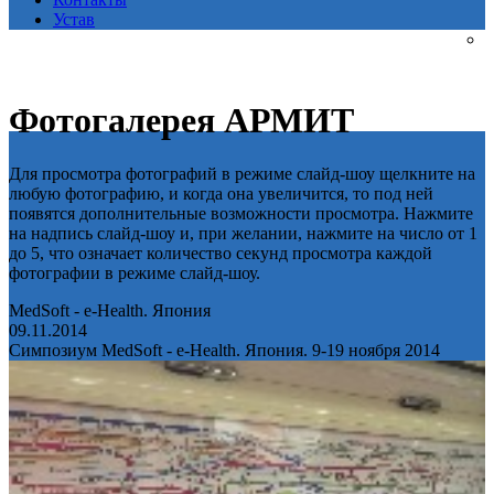
Устав
Фотогалерея АРМИТ
Для просмотра фотографий в режиме слайд-шоу щелкните на
любую фотографию, и когда она увеличится, то под ней
появятся дополнительные возможности просмотра. Нажмите
на надпись слайд-шоу и, при желании, нажмите на число от 1
до 5, что означает количество секунд просмотра каждой
фотографии в режиме слайд-шоу.
MedSoft - e-Health. Япония
09.11.2014
Симпозиум MedSoft - e-Health. Япония. 9-19 ноября 2014