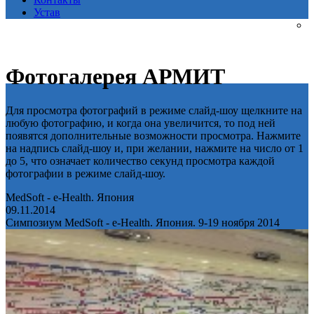
Устав
Фотогалерея АРМИТ
Для просмотра фотографий в режиме слайд-шоу щелкните на
любую фотографию, и когда она увеличится, то под ней
появятся дополнительные возможности просмотра. Нажмите
на надпись слайд-шоу и, при желании, нажмите на число от 1
до 5, что означает количество секунд просмотра каждой
фотографии в режиме слайд-шоу.
MedSoft - e-Health. Япония
09.11.2014
Симпозиум MedSoft - e-Health. Япония. 9-19 ноября 2014