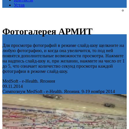
Устав
Фотогалерея АРМИТ
Для просмотра фотографий в режиме слайд-шоу щелкните на
любую фотографию, и когда она увеличится, то под ней
появятся дополнительные возможности просмотра. Нажмите
на надпись слайд-шоу и, при желании, нажмите на число от 1
до 5, что означает количество секунд просмотра каждой
фотографии в режиме слайд-шоу.
MedSoft - e-Health. Япония
09.11.2014
Симпозиум MedSoft - e-Health. Япония. 9-19 ноября 2014