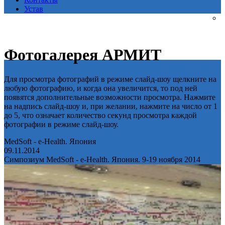
Устав
Фотогалерея АРМИТ
Для просмотра фотографий в режиме слайд-шоу щелкните на
любую фотографию, и когда она увеличится, то под ней
появятся дополнительные возможности просмотра. Нажмите
на надпись слайд-шоу и, при желании, нажмите на число от 1
до 5, что означает количество секунд просмотра каждой
фотографии в режиме слайд-шоу.
MedSoft - e-Health. Япония
09.11.2014
Симпозиум MedSoft - e-Health. Япония. 9-19 ноября 2014