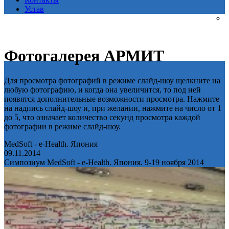
Устав
Фотогалерея АРМИТ
Для просмотра фотографий в режиме слайд-шоу щелкните на
любую фотографию, и когда она увеличится, то под ней
появятся дополнительные возможности просмотра. Нажмите
на надпись слайд-шоу и, при желании, нажмите на число от 1
до 5, что означает количество секунд просмотра каждой
фотографии в режиме слайд-шоу.
MedSoft - e-Health. Япония
09.11.2014
Симпозиум MedSoft - e-Health. Япония. 9-19 ноября 2014