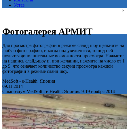
Устав
Фотогалерея АРМИТ
Для просмотра фотографий в режиме слайд-шоу щелкните на
любую фотографию, и когда она увеличится, то под ней
появятся дополнительные возможности просмотра. Нажмите
на надпись слайд-шоу и, при желании, нажмите на число от 1
до 5, что означает количество секунд просмотра каждой
фотографии в режиме слайд-шоу.
MedSoft - e-Health. Япония
09.11.2014
Симпозиум MedSoft - e-Health. Япония. 9-19 ноября 2014