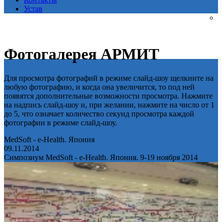
Устав
Фотогалерея АРМИТ
Для просмотра фотографий в режиме слайд-шоу щелкните на
любую фотографию, и когда она увеличится, то под ней
появятся дополнительные возможности просмотра. Нажмите
на надпись слайд-шоу и, при желании, нажмите на число от 1
до 5, что означает количество секунд просмотра каждой
фотографии в режиме слайд-шоу.
MedSoft - e-Health. Япония
09.11.2014
Симпозиум MedSoft - e-Health. Япония. 9-19 ноября 2014