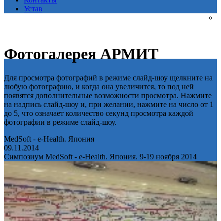
Устав
Фотогалерея АРМИТ
Для просмотра фотографий в режиме слайд-шоу щелкните на
любую фотографию, и когда она увеличится, то под ней
появятся дополнительные возможности просмотра. Нажмите
на надпись слайд-шоу и, при желании, нажмите на число от 1
до 5, что означает количество секунд просмотра каждой
фотографии в режиме слайд-шоу.
MedSoft - e-Health. Япония
09.11.2014
Симпозиум MedSoft - e-Health. Япония. 9-19 ноября 2014