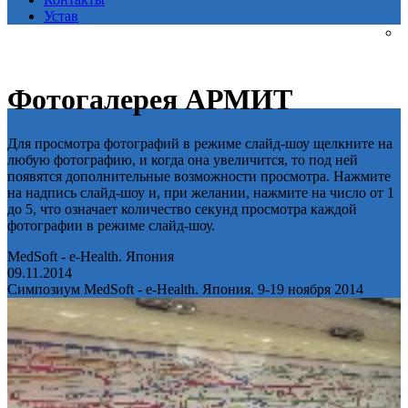
Устав
Фотогалерея АРМИТ
Для просмотра фотографий в режиме слайд-шоу щелкните на
любую фотографию, и когда она увеличится, то под ней
появятся дополнительные возможности просмотра. Нажмите
на надпись слайд-шоу и, при желании, нажмите на число от 1
до 5, что означает количество секунд просмотра каждой
фотографии в режиме слайд-шоу.
MedSoft - e-Health. Япония
09.11.2014
Симпозиум MedSoft - e-Health. Япония. 9-19 ноября 2014