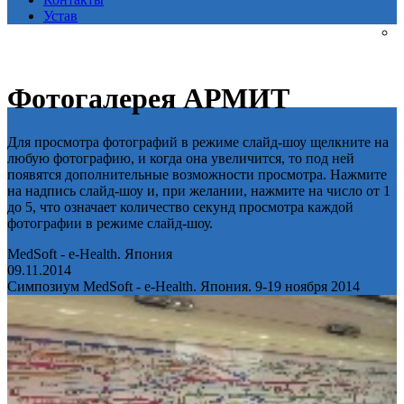
Устав
Фотогалерея АРМИТ
Для просмотра фотографий в режиме слайд-шоу щелкните на
любую фотографию, и когда она увеличится, то под ней
появятся дополнительные возможности просмотра. Нажмите
на надпись слайд-шоу и, при желании, нажмите на число от 1
до 5, что означает количество секунд просмотра каждой
фотографии в режиме слайд-шоу.
MedSoft - e-Health. Япония
09.11.2014
Симпозиум MedSoft - e-Health. Япония. 9-19 ноября 2014