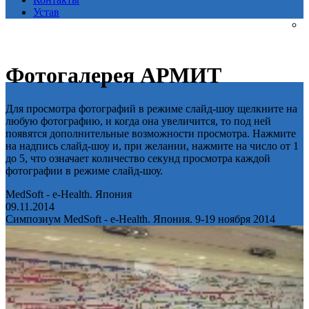
Устав
Фотогалерея АРМИТ
Для просмотра фотографий в режиме слайд-шоу щелкните на
любую фотографию, и когда она увеличится, то под ней
появятся дополнительные возможности просмотра. Нажмите
на надпись слайд-шоу и, при желании, нажмите на число от 1
до 5, что означает количество секунд просмотра каждой
фотографии в режиме слайд-шоу.
MedSoft - e-Health. Япония
09.11.2014
Симпозиум MedSoft - e-Health. Япония. 9-19 ноября 2014