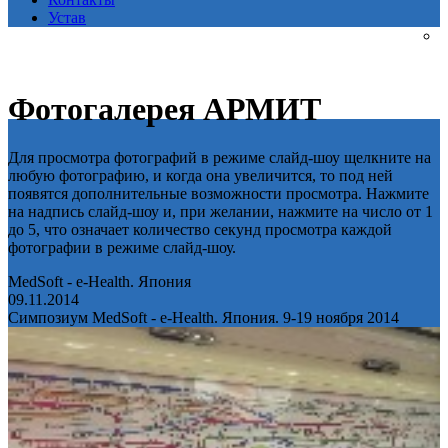
Устав
Фотогалерея АРМИТ
Для просмотра фотографий в режиме слайд-шоу щелкните на
любую фотографию, и когда она увеличится, то под ней
появятся дополнительные возможности просмотра. Нажмите
на надпись слайд-шоу и, при желании, нажмите на число от 1
до 5, что означает количество секунд просмотра каждой
фотографии в режиме слайд-шоу.
MedSoft - e-Health. Япония
09.11.2014
Симпозиум MedSoft - e-Health. Япония. 9-19 ноября 2014