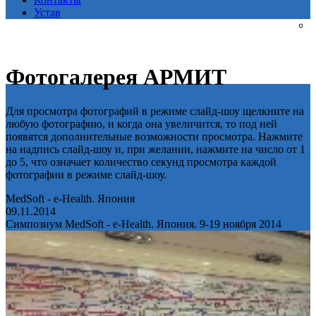
Устав
Фотогалерея АРМИТ
Для просмотра фотографий в режиме слайд-шоу щелкните на
любую фотографию, и когда она увеличится, то под ней
появятся дополнительные возможности просмотра. Нажмите
на надпись слайд-шоу и, при желании, нажмите на число от 1
до 5, что означает количество секунд просмотра каждой
фотографии в режиме слайд-шоу.
MedSoft - e-Health. Япония
09.11.2014
Симпозиум MedSoft - e-Health. Япония. 9-19 ноября 2014