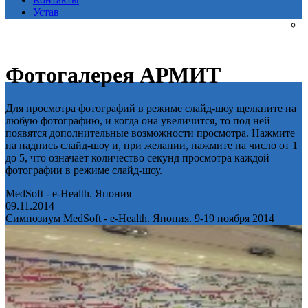
Устав
Фотогалерея АРМИТ
Для просмотра фотографий в режиме слайд-шоу щелкните на
любую фотографию, и когда она увеличится, то под ней
появятся дополнительные возможности просмотра. Нажмите
на надпись слайд-шоу и, при желании, нажмите на число от 1
до 5, что означает количество секунд просмотра каждой
фотографии в режиме слайд-шоу.
MedSoft - e-Health. Япония
09.11.2014
Симпозиум MedSoft - e-Health. Япония. 9-19 ноября 2014