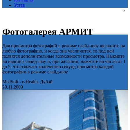
Устав
Фотогалерея АРМИТ
Для просмотра фотографий в режиме слайд-шоу щелкните на
любую фотографию, и когда она увеличится, то под ней
появятся дополнительные возможности просмотра. Нажмите
на надпись слайд-шоу и, при желании, нажмите на число от 1
до 5, что означает количество секунд просмотра каждой
фотографии в режиме слайд-шоу.
MedSoft - e-Health. Дубай
20.11.2009