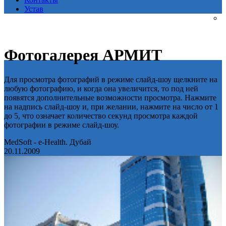
Устав
Фотогалерея АРМИТ
Для просмотра фотографий в режиме слайд-шоу щелкните на
любую фотографию, и когда она увеличится, то под ней
появятся дополнительные возможности просмотра. Нажмите
на надпись слайд-шоу и, при желании, нажмите на число от 1
до 5, что означает количество секунд просмотра каждой
фотографии в режиме слайд-шоу.
MedSoft - e-Health. Дубай
20.11.2009