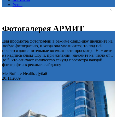
Устав
Фотогалерея АРМИТ
Для просмотра фотографий в режиме слайд-шоу щелкните на
любую фотографию, и когда она увеличится, то под ней
появятся дополнительные возможности просмотра. Нажмите
на надпись слайд-шоу и, при желании, нажмите на число от 1
до 5, что означает количество секунд просмотра каждой
фотографии в режиме слайд-шоу.
MedSoft - e-Health. Дубай
20.11.2009