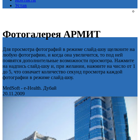
Устав
Фотогалерея АРМИТ
Для просмотра фотографий в режиме слайд-шоу щелкните на
любую фотографию, и когда она увеличится, то под ней
появятся дополнительные возможности просмотра. Нажмите
на надпись слайд-шоу и, при желании, нажмите на число от 1
до 5, что означает количество секунд просмотра каждой
фотографии в режиме слайд-шоу.
MedSoft - e-Health. Дубай
20.11.2009