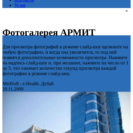
Устав
Фотогалерея АРМИТ
Для просмотра фотографий в режиме слайд-шоу щелкните на
любую фотографию, и когда она увеличится, то под ней
появятся дополнительные возможности просмотра. Нажмите
на надпись слайд-шоу и, при желании, нажмите на число от 1
до 5, что означает количество секунд просмотра каждой
фотографии в режиме слайд-шоу.
MedSoft - e-Health. Дубай
20.11.2009