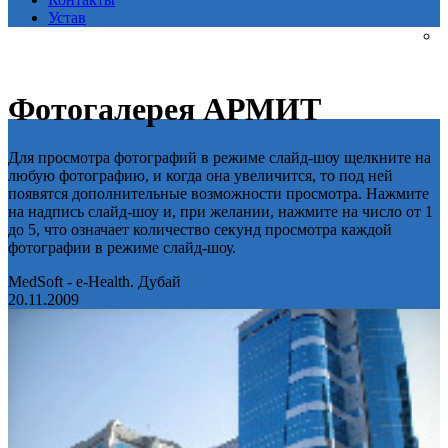
Устав
Фотогалерея АРМИТ
Для просмотра фотографий в режиме слайд-шоу щелкните на
любую фотографию, и когда она увеличится, то под ней
появятся дополнительные возможности просмотра. Нажмите
на надпись слайд-шоу и, при желании, нажмите на число от 1
до 5, что означает количество секунд просмотра каждой
фотографии в режиме слайд-шоу.
MedSoft - e-Health. Дубай
20.11.2009