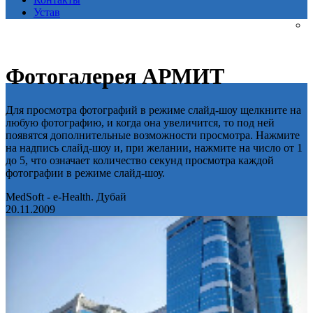
Устав
Фотогалерея АРМИТ
Для просмотра фотографий в режиме слайд-шоу щелкните на
любую фотографию, и когда она увеличится, то под ней
появятся дополнительные возможности просмотра. Нажмите
на надпись слайд-шоу и, при желании, нажмите на число от 1
до 5, что означает количество секунд просмотра каждой
фотографии в режиме слайд-шоу.
MedSoft - e-Health. Дубай
20.11.2009