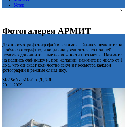
Устав
Фотогалерея АРМИТ
Для просмотра фотографий в режиме слайд-шоу щелкните на
любую фотографию, и когда она увеличится, то под ней
появятся дополнительные возможности просмотра. Нажмите
на надпись слайд-шоу и, при желании, нажмите на число от 1
до 5, что означает количество секунд просмотра каждой
фотографии в режиме слайд-шоу.
MedSoft - e-Health. Дубай
20.11.2009