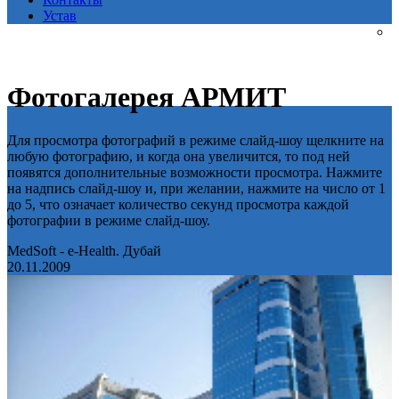
Устав
Фотогалерея АРМИТ
Для просмотра фотографий в режиме слайд-шоу щелкните на
любую фотографию, и когда она увеличится, то под ней
появятся дополнительные возможности просмотра. Нажмите
на надпись слайд-шоу и, при желании, нажмите на число от 1
до 5, что означает количество секунд просмотра каждой
фотографии в режиме слайд-шоу.
MedSoft - e-Health. Дубай
20.11.2009