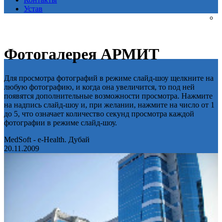
Устав
Фотогалерея АРМИТ
Для просмотра фотографий в режиме слайд-шоу щелкните на
любую фотографию, и когда она увеличится, то под ней
появятся дополнительные возможности просмотра. Нажмите
на надпись слайд-шоу и, при желании, нажмите на число от 1
до 5, что означает количество секунд просмотра каждой
фотографии в режиме слайд-шоу.
MedSoft - e-Health. Дубай
20.11.2009