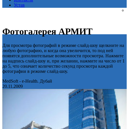
Устав
Фотогалерея АРМИТ
Для просмотра фотографий в режиме слайд-шоу щелкните на
любую фотографию, и когда она увеличится, то под ней
появятся дополнительные возможности просмотра. Нажмите
на надпись слайд-шоу и, при желании, нажмите на число от 1
до 5, что означает количество секунд просмотра каждой
фотографии в режиме слайд-шоу.
MedSoft - e-Health. Дубай
20.11.2009