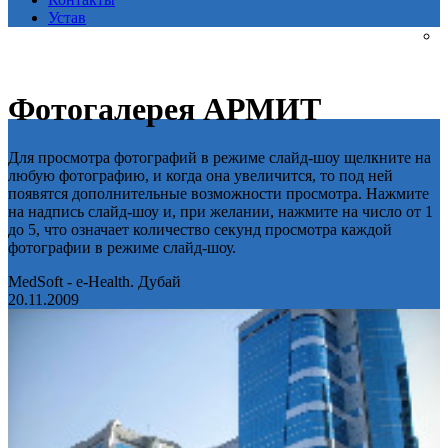
Устав
Фотогалерея АРМИТ
Для просмотра фотографий в режиме слайд-шоу щелкните на
любую фотографию, и когда она увеличится, то под ней
появятся дополнительные возможности просмотра. Нажмите
на надпись слайд-шоу и, при желании, нажмите на число от 1
до 5, что означает количество секунд просмотра каждой
фотографии в режиме слайд-шоу.
MedSoft - e-Health. Дубай
20.11.2009