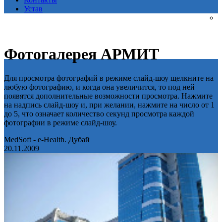
Устав
Фотогалерея АРМИТ
Для просмотра фотографий в режиме слайд-шоу щелкните на
любую фотографию, и когда она увеличится, то под ней
появятся дополнительные возможности просмотра. Нажмите
на надпись слайд-шоу и, при желании, нажмите на число от 1
до 5, что означает количество секунд просмотра каждой
фотографии в режиме слайд-шоу.
MedSoft - e-Health. Дубай
20.11.2009