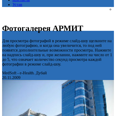
Устав
Фотогалерея АРМИТ
Для просмотра фотографий в режиме слайд-шоу щелкните на
любую фотографию, и когда она увеличится, то под ней
появятся дополнительные возможности просмотра. Нажмите
на надпись слайд-шоу и, при желании, нажмите на число от 1
до 5, что означает количество секунд просмотра каждой
фотографии в режиме слайд-шоу.
MedSoft - e-Health. Дубай
20.11.2009