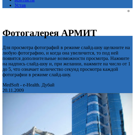
Устав
Фотогалерея АРМИТ
Для просмотра фотографий в режиме слайд-шоу щелкните на
любую фотографию, и когда она увеличится, то под ней
появятся дополнительные возможности просмотра. Нажмите
на надпись слайд-шоу и, при желании, нажмите на число от 1
до 5, что означает количество секунд просмотра каждой
фотографии в режиме слайд-шоу.
MedSoft - e-Health. Дубай
20.11.2009