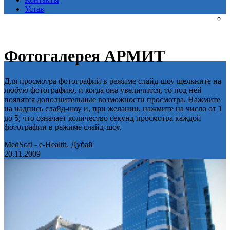
Устав
Фотогалерея АРМИТ
Для просмотра фотографий в режиме слайд-шоу щелкните на
любую фотографию, и когда она увеличится, то под ней
появятся дополнительные возможности просмотра. Нажмите
на надпись слайд-шоу и, при желании, нажмите на число от 1
до 5, что означает количество секунд просмотра каждой
фотографии в режиме слайд-шоу.
MedSoft - e-Health. Дубай
20.11.2009