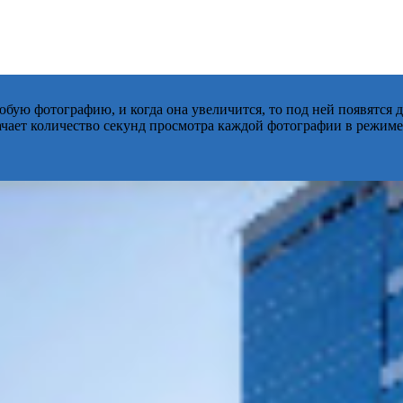
бую фотографию, и когда она увеличится, то под ней появятся
начает количество секунд просмотра каждой фотографии в режиме