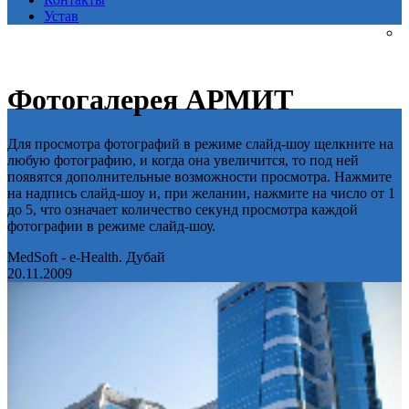
Устав
Фотогалерея АРМИТ
Для просмотра фотографий в режиме слайд-шоу щелкните на
любую фотографию, и когда она увеличится, то под ней
появятся дополнительные возможности просмотра. Нажмите
на надпись слайд-шоу и, при желании, нажмите на число от 1
до 5, что означает количество секунд просмотра каждой
фотографии в режиме слайд-шоу.
MedSoft - e-Health. Дубай
20.11.2009