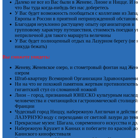
Далеко не все из Вас были в Женеве, Лионе и Ницце. И не
что Вы туда когда-нибудь без нас доберетесь
У Вас будет возможность пообщаться с коллегами из Зап
Европы и России в приятной непринужденной обстановк
Благодаря неуклонно растущему опыту организаторов и
групповому характеру путешествия, стоимость поездки у
неприличной для такого маршрута величины
У Вас будет полноценный отдых на Лазурном берегу (не 
никуда бежать)
Вы сможете увидеть:
Женеву, Женевское озеро, и стометровый фонтан над Же
озером
Штаб-квартиру Всемирной Организации Здравоохранени
Ни на что не похожий памятник жертвам противопехотн
гигантский стул со сломанной ножкой
Лион – город, признанный ЮНЕСКО культурным наслед
человечества и считающийся гастрономической столицей
Франции
Чудесный город Ниццу, набережную Англичан и действи
ЛАЗУРНУЮ воду с переходами от светлой лазури до тем
Прекрасные музеи: Шагала, современного искусства и др
Набережную Круазет в Каннах и побегаете по красной д
Каннского кинофестиваля