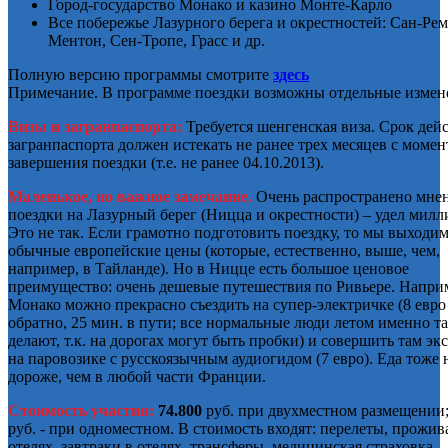
Город-государство Монако и казино Монте-Карло
Все побережье Лазурного берега и окрестностей: Сан-Рем
Ментон, Сен-Тропе, Грасс и др.
Полную версию программы смотрите
здесь
Примечание. В программе поездки возможны отдельные измен
Визы и загранпаспорта:
Требуется шенгенская виза. Срок дей
загранпаспорта должен истекать не ранее трех месяцев с момен
завершения поездки (т.е. не ранее 04.10.2013).
Маленькое, но важное замечание.
Очень распространено мнен
поездки на Лазурный берег (Ницца и окрестности) – удел милл
Это не так. Если грамотно подготовить поездку, то мы выходим
обычные европейские цены (которые, естественно, выше, чем,
например, в Тайланде). Но в Ницце есть большое ценовое
преимущество: очень дешевые путешествия по Ривьере. Наприм
Монако можно прекрасно съездить на супер-электричке (8 евро 
обратно, 25 мин. в пути; все нормальные люди летом именно та
делают, т.к. на дорогах могут быть пробки) и совершить там э
на паровозике с русскоязычным аудиогидом (7 евро). Еда тоже 
дороже, чем в любой части Франции.
Стоимость участия:
74.800
руб. при двухместном размещении
руб. - при одноместном. В стоимость входят: перелеты, прожив
отелях, завтраки в отелях, трансферы, медицинская страховка,