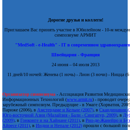
Дорогие друзья и коллеги!
Приглашаем Вас принять участие в Юбилейном - 10-м между
симпозиуме АРМИТ
"MedSoft - e-Health" - IT в современном здравоохране
Швейцария - Франция
24 июня – 04 июля 2013
11 дней/10 ночей: Женева (1 ночь) - Лион (3 ночи) - Ницца (6
Организатор симпозиума
- Ассоциация Развития Медицински
Информационных Технологий (
www.armit.ru
) - проводит очер
зарубежный симпозиум. Предыдущие - в Умаге (Хорватия, 2005
Париже (2006), в
Амстердаме и Кельне (2007)
, в
Скандинавии (
Юго-восточной Азии (Малайзия - Бали - Сингапур, 2009)
, в
Ду
(2009)
, в
Гонконге и на Хайнане (2011)
, в
Рио-де-Жанейро и Буэ
Айресе (2011)
, в
Индии и Непале (2012)
прошли с большой поль