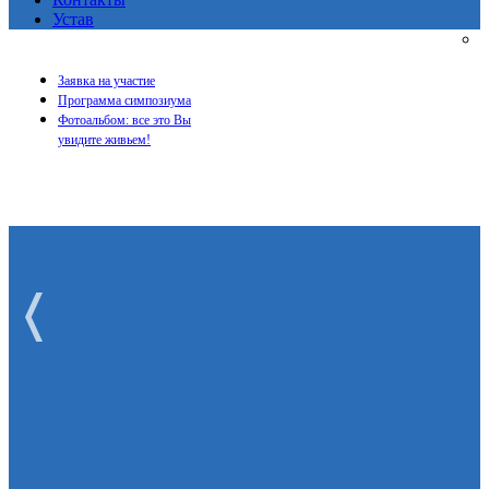
Устав
Заявка на участие
Программа симпозиума
Фотоальбом: все это Вы
увидите живьем!