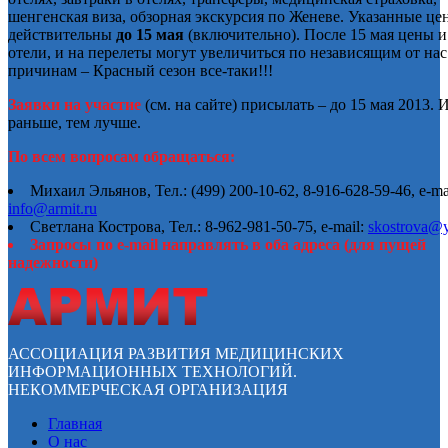
шенгенская виза, обзорная экскурсия по Женеве. Указанные це
действительны
до 15 мая
(включительно). После 15 мая цены и
отели, и на перелеты могут увеличиться по независящим от нас
причинам – Красный сезон все-таки!!!
Заявки на участие
(см. на сайте) присылать – до 15 мая 2013. 
раньше, тем лучше.
По всем вопросам обращаться:
Михаил Эльянов, Тел.: (499) 200-10-62, 8-916-628-59-46, e-ma
info@armit.ru
Светлана Кострова, Тел.: 8-962-981-50-75, e-mail:
skostrova@y
Запросы по
e-mail
направлять в оба адреса (для пущей
надежности)
АССОЦИАЦИЯ РАЗВИТИЯ МЕДИЦИНСКИХ
ИНФОРМАЦИОННЫХ ТЕХНОЛОГИЙ.
НЕКОММЕРЧЕСКАЯ ОРГАНИЗАЦИЯ
Главная
О нас